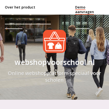
Over het product
Demo
aanvragen
Informatie voor ouders en
leerlingen
Contact
webshopvoorschool.nl
Online webshopplatform speciaal voor
scholen